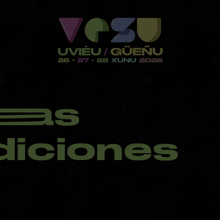
aas
iciones