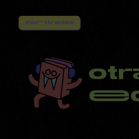
enntradas
otr
eed