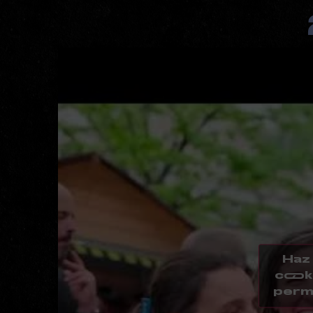
Haz 
cook
permi