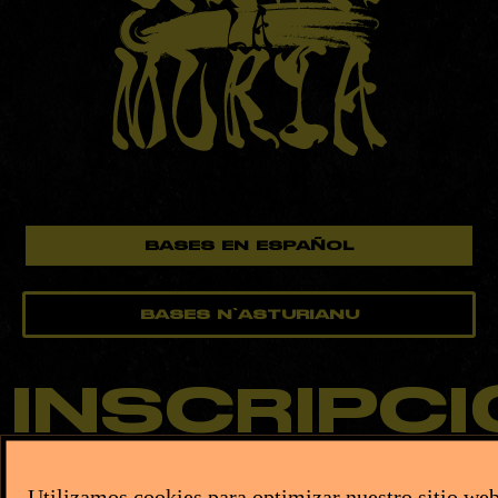
BASES EN ESPAÑOL
BASES N'ASTURIANU
INSCRIPC
Utilizamos cookies para optimizar nuestro sitio we